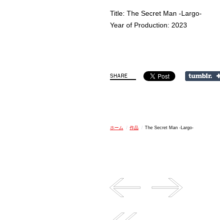
Title: The Secret Man -Largo-
Year of Production: 2023
ホーム
/
作品
/
The Secret Man -Largo-