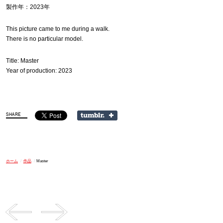
製作年：2023年
This picture came to me during a walk.
There is no particular model.
Title: Master
Year of production: 2023
ホーム
/
作品
/
Master