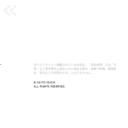
当ウェブサイトに掲載されている作品は、「私的使用」又は「引
用」など著作権法上認められた場合を除き、無断で転載、複製販
売、貸与などの利用をすることはできません。
© SAITO YOICHI.
ALL RIGHTS RESERVED.