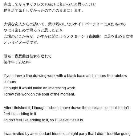
完成してからネックレスも描けば良かったと思ったけど
描き足す気もしなかったのでこのままにします。
大切な友人からの誘いで、乗り気のしないナイトパーティーに来たものの
やはり楽しめず帰ろうと思ったとき
会場のどこからか、かすかに聞こえるノクターン（夜想曲）に足を止める女性
というイメージです。
題名：夜想曲は彼女を連れて
製作年：2023年
If you drew a line drawing work with a black base and colours like rainbow
colours
I thought it would make an interesting work.
I drew this work on the spur of the moment.
After I finished it, I thought I should have drawn the necklace too, but I didn’t
feel like adding to it.
I didn’t feel like adding to it, so I’ll leave it as it is.
I was invited by an important friend to a night party that I didn’t feel like going