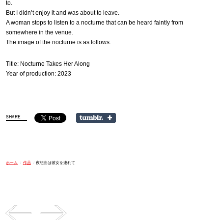
to.
But I didn’t enjoy it and was about to leave.
A woman stops to listen to a nocturne that can be heard faintly from
somewhere in the venue.
The image of the nocturne is as follows.
Title: Nocturne Takes Her Along
Year of production: 2023
ホーム
/
作品
/
夜想曲は彼女を連れて