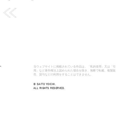
当ウェブサイトに掲載されている作品は、「私的使用」又は「引
用」など著作権法上認められた場合を除き、無断で転載、複製販
売、貸与などの利用をすることはできません。
© SAITO YOICHI.
ALL RIGHTS RESERVED.