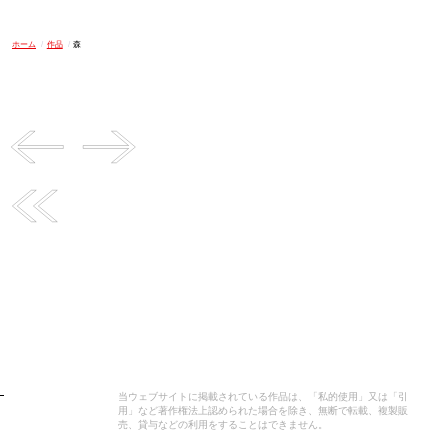
ホーム
/
作品
/
森
当ウェブサイトに掲載されている作品は、「私的使用」又は「引
用」など著作権法上認められた場合を除き、無断で転載、複製販
売、貸与などの利用をすることはできません。