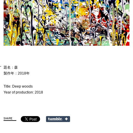
題名：森
製作年：2018年
Title: Deep woods
Year of production: 2018