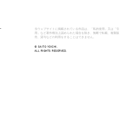
当ウェブサイトに掲載されている作品は、「私的使用」又は「引
用」など著作権法上認められた場合を除き、無断で転載、複製販
売、貸与などの利用をすることはできません。
© SAITO YOICHI.
ALL RIGHTS RESERVED.