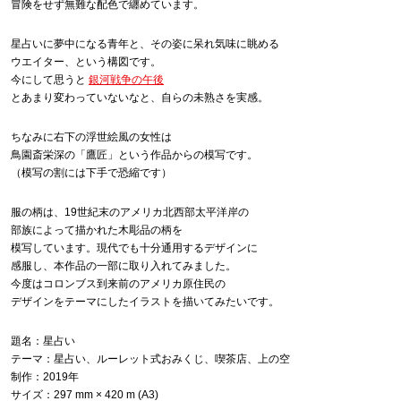
冒険をせず無難な配色で纏めています。
星占いに夢中になる青年と、その姿に呆れ気味に眺める
ウエイター、という構図です。
今にして思うと
銀河戦争の午後
とあまり変わっていないなと、自らの未熟さを実感。
ちなみに右下の浮世絵風の女性は
鳥園斎栄深の「鷹匠」という作品からの模写です。
（模写の割には下手で恐縮です）
服の柄は、19世紀末のアメリカ北西部太平洋岸の
部族によって描かれた木彫品の柄を
模写しています。現代でも十分通用するデザインに
感服し、本作品の一部に取り入れてみました。
今度はコロンブス到来前のアメリカ原住民の
デザインをテーマにしたイラストを描いてみたいです。
題名：星占い
テーマ：星占い、ルーレット式おみくじ、喫茶店、上の空
制作：2019年
サイズ：297 mm × 420 m (A3)