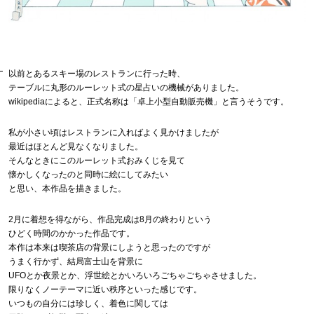
以前とあるスキー場のレストランに行った時、
テーブルに丸形のルーレット式の星占いの機械がありました。
wikipediaによると、正式名称は「卓上小型自動販売機」と言うそうです。
私が小さい頃はレストランに入ればよく見かけましたが
最近はほとんど見なくなりました。
そんなときにこのルーレット式おみくじを見て
懐かしくなったのと同時に絵にしてみたい
と思い、本作品を描きました。
2月に着想を得ながら、作品完成は8月の終わりという
ひどく時間のかかった作品です。
本作は本来は喫茶店の背景にしようと思ったのですが
うまく行かず、結局富士山を背景に
UFOとか夜景とか、浮世絵とかいろいろごちゃごちゃさせました。
限りなくノーテーマに近い秩序といった感じです。
いつもの自分には珍しく、着色に関しては