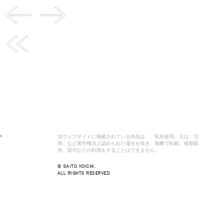
当ウェブサイトに掲載されている作品は、「私的使用」又は「引
用」など著作権法上認められた場合を除き、無断で転載、複製販
売、貸与などの利用をすることはできません。
© SAITO YOICHI.
ALL RIGHTS RESERVED.