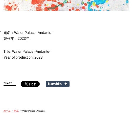
題名：Water Palace -Andante-
製作年：2023年
Title: Water Palace -Andante-
Year of production: 2023
ホーム
/
作品
/
Water Palace -Andante-