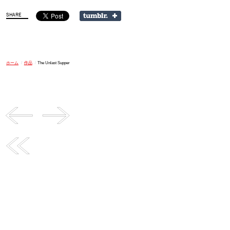
ホーム
/
作品
/
The Unlast Supper