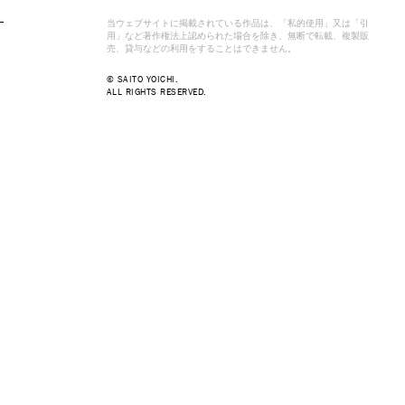
当ウェブサイトに掲載されている作品は、「私的使用」又は「引
用」など著作権法上認められた場合を除き、無断で転載、複製販
売、貸与などの利用をすることはできません。
© SAITO YOICHI.
ALL RIGHTS RESERVED.