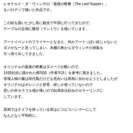
レオナルド・ダ・ヴィンチの「最後の晩餐（The Last Supper）」
をパロディで描いた作品です。
この絵を描いた少し前に観光で中国に行ってきたので、
テーブルの左側に饅頭（マントウ）を描いています。
アートイベントのフライヤーとなると、何かアートっぽい絵じゃないと
ダメかなーと思ってしまい、本棚の奥からダヴィンチの画集を
引っ張り出してきました。
オリジナルの最後の晩餐はダメージが酷いので、
16世紀頃に描かれた模写絵（作者不詳）を参考に描きました。
登場人物の服は現代風だけども色合いは原画に合わせようとしましたが
オリジナルはオレンジと群青、緑しか使っていないので
思いの外カラフル感が薄いので結局自分好みのカラーリングに
しています。
原画ではナイフを持っている所はピコピコハンマーにして
なんとなく平和的に。