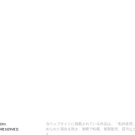
CHI.
当ウェブサイトに掲載されている作品は、「私的使用
 RESERVED.
められた場合を除き、無断で転載、複製販売、貸与な
ん。