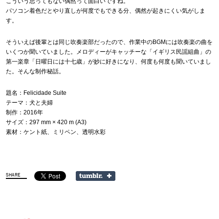
こういう思ってもない偶然って面白いですね。
パソコン着色だとやり直しが何度でもできる分、偶然が起きにくい気がしま
す。
そういえば後輩とは同じ吹奏楽部だったので、作業中のBGMには吹奏楽の曲を
いくつか聞いていました。メロディーがキャッチーな「イギリス民謡組曲」の
第一楽章「日曜日には十七歳」が妙に好きになり、何度も何度も聞いていまし
た。そんな制作秘話。
題名：Felicidade Suite
テーマ：犬と夫婦
制作：2016年
サイズ：297 mm × 420 m (A3)
素材：ケント紙、ミリペン、透明水彩