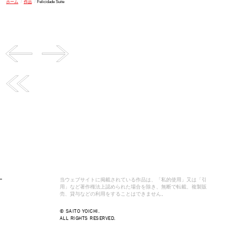
ホーム
/
作品
/
Felicidade Suite
当ウェブサイトに掲載されている作品は、「私的使用」又は「引
用」など著作権法上認められた場合を除き、無断で転載、複製販
売、貸与などの利用をすることはできません。
© SAITO YOICHI.
ALL RIGHTS RESERVED.