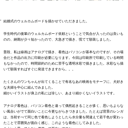
結婚式のウェルカムボードを描かせていただきました。
学生時代の後輩のウェルカムボード依頼ということで気合が入ったのは良いも
のの、納期が少々短かったので、大急ぎで描き、慌てて額装しました。
普段、私は線画はアナログで描き、着色はパソコンが基本なのですが、その場
合だと作品の出力に印刷が必要になります。今回は印刷所で印刷している時間
もなかったので、時間節約のために苦手な透明水彩で描きました。水彩なら描
いて額装すればすぐに発送できますから。。。
たくさんのワンちゃんが出てくることで有名なあの映画をモチーフに、犬好き
な夫婦を中心に組んでみました。
細かいイラストが身上の私には珍しい、あまり細かくないイラストです。
アナログ着色は、パソコン着色と違って偶然起きることが多く、思いもよらな
い風合いがでて面白いことに今更ながらきづきました。たとえば背景のレンガ
は、当初すべて同じ色で着色しようとしたら水分量を間違えて若干色が変わっ
たことで雰囲気が面白く感じ、このような着色にしてみました。