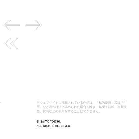
当ウェブサイトに掲載されている作品は、「私的使用」又は「引
用」など著作権法上認められた場合を除き、無断で転載、複製販
売、貸与などの利用をすることはできません。
© SAITO YOICHI.
ALL RIGHTS RESERVED.