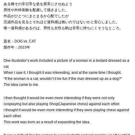
ある種その非日常な姿を異常にさせぬよう
男性や外枠装飾を配慮して描きました。
作品がひとつにまとまるか心配でしたが
完成作品を見るとそれほど違和感は無いのではないかと安心しました。
唯一違和感があるのは、男性も女性も駒は非常に持ちにくそうなところ。
題名：DOG vs. CAT
製作年：2023年
One illustrator’s work included a picture of a woman in a leotard dressed as a
cat.
When I saw it, I thought it was interesting, and at the same time I thought.
“If the woman is a cat, wouldn’t it be fun if the man dressed up as a dog?”
The idea came to me.
I then thought it would be even more interesting if they were not only
cosplaying but also playing Shogi(Japanese chess) against each other.
I thought it would be even more interesting if they were playing chess against
each other.
This work was born as a result of expanding the idea.