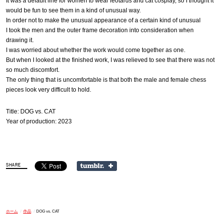
It was a default line for women to wear leotards and cat cosplay, so I thought it
would be fun to see them in a kind of unusual way.
In order not to make the unusual appearance of a certain kind of unusual
I took the men and the outer frame decoration into consideration when
drawing it.
I was worried about whether the work would come together as one.
But when I looked at the finished work, I was relieved to see that there was not
so much discomfort.
The only thing that is uncomfortable is that both the male and female chess
pieces look very difficult to hold.
Title: DOG vs. CAT
Year of production: 2023
ホーム
/
作品
/
DOG vs. CAT