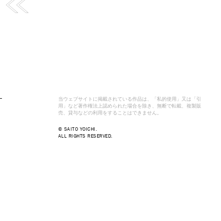
当ウェブサイトに掲載されている作品は、「私的使用」又は「引
用」など著作権法上認められた場合を除き、無断で転載、複製販
売、貸与などの利用をすることはできません。
© SAITO YOICHI.
ALL RIGHTS RESERVED.