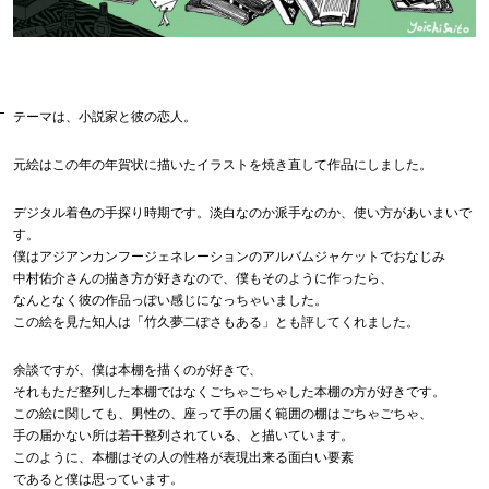
テーマは、小説家と彼の恋人。
元絵はこの年の年賀状に描いたイラストを焼き直して作品にしました。
デジタル着色の手探り時期です。淡白なのか派手なのか、使い方があいまいで
す。
僕はアジアンカンフージェネレーションのアルバムジャケットでおなじみ
中村佑介さんの描き方が好きなので、僕もそのように作ったら、
なんとなく彼の作品っぽい感じになっちゃいました。
この絵を見た知人は「竹久夢二ぽさもある」とも評してくれました。
余談ですが、僕は本棚を描くのが好きで、
それもただ整列した本棚ではなくごちゃごちゃした本棚の方が好きです。
この絵に関しても、男性の、座って手の届く範囲の棚はごちゃごちゃ、
手の届かない所は若干整列されている、と描いています。
このように、本棚はその人の性格が表現出来る面白い要素
であると僕は思っています。