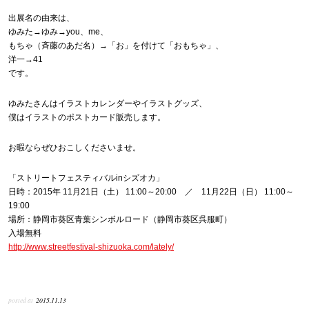
出展名の由来は、
ゆみた→ゆみ→you、me、
もちゃ（斉藤のあだ名）→「お」を付けて「おもちゃ」、
洋一→41
です。
ゆみたさんはイラストカレンダーやイラストグッズ、
僕はイラストのポストカード販売します。
お暇ならぜひおこしくださいませ。
「ストリートフェスティバルinシズオカ」
日時：2015年 11月21日（土） 11:00～20:00 ／ 11月22日（日） 11:00～
19:00
場所：静岡市葵区青葉シンボルロード（静岡市葵区呉服町）
入場無料
http://www.streetfestival-shizuoka.com/lately/
posted at
2015.11.13