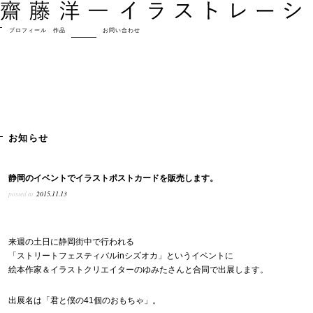
プロフィール
作品
お知らせ
お問い合わせ
お知らせ
静岡のイベントでイラストポストカードを販売します。
posted at
2015.11.13
来週の土日に静岡街中で行われる
「ストリートフェスティバルinシズオカ」というイベントに
絵本作家＆イラストクリエイターのゆみたさんと合同で出展します。
出展名は「君と僕の41個のおもちゃ」。