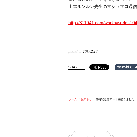
山本ルンルン先生のマシュマロ通信
http://311041.com/works/works-104
posted at
2019.2.13
ホーム
/
お知らせ
/
招待状返信アートを描きました。